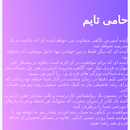
حامی تایم
آینده آموزش نگاهی متفاوت می خواهد.آینده ای که خلاصه به یک
مدرسه نخواهد شد.
آینده ای که دیگر فقط درس خواندن تنها عامل موفقیت آن نخواهد
بود.
آینده ای که برای موفقیت در آن لازم است علاوه بر پشتکار کلی
مهارت فردی مثل خود آگاهی،مدیریت استرس،هنر حل مسئله،فکر
برنده،شناخت ویژگی های فردی و… را آموزش ببینیم.
حامی تایم دقیقا در زمان مناسب در کنار شما خواهد بود.زمانی که
برای رشد تحصیلی نیاز به کمک داشتی میتونی روی تیم من حساب
کنی.
ما در تیممون یک روانشناس کاردرست و کلی مشاور خفن داریم و
البته یک کادر از دبیران مجرب که میتوانند هر لحظه و هرجا نیازهای
اموزشی شما را برطرف کنند.
موفقیت در کنکور به سبک رشد فردی شعار تیم ما خواهد بود تا
بتوانیم شما رو در مسیر کنکور علاوه بر مسائل تحصیلی از لحاظ
فردی هم رشد دهیم.