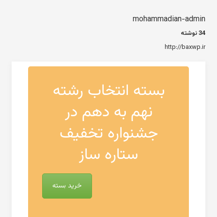
mohammadian-admin
34 نوشته
http://baxwp.ir
بسته انتخاب رشته
نهم به دهم در
جشنواره تخفیف
ستاره ساز
خرید بسته