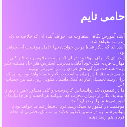
حامی تایم
آینده آموزش نگاهی متفاوت می خواهد.آینده ای که خلاصه به یک
مدرسه نخواهد شد.
آینده ای که دیگر فقط درس خواندن تنها عامل موفقیت آن نخواهد
بود.
آینده ای که برای موفقیت در آن لازم است علاوه بر پشتکار کلی
مهارت فردی مثل خود آگاهی،مدیریت استرس،هنر حل مسئله،فکر
برنده،شناخت ویژگی های فردی و… را آموزش ببینیم.
حامی تایم دقیقا در زمان مناسب در کنار شما خواهد بود.زمانی که
برای رشد تحصیلی نیاز به کمک داشتی میتونی روی تیم من حساب
کنی.
ما در تیممون یک روانشناس کاردرست و کلی مشاور خفن داریم و
البته یک کادر از دبیران مجرب که میتوانند هر لحظه و هرجا نیازهای
اموزشی شما را برطرف کنند.
موفقیت در کنکور به سبک رشد فردی شعار تیم ما خواهد بود تا
بتوانیم شما رو در مسیر کنکور علاوه بر مسائل تحصیلی از لحاظ
فردی هم رشد دهیم.