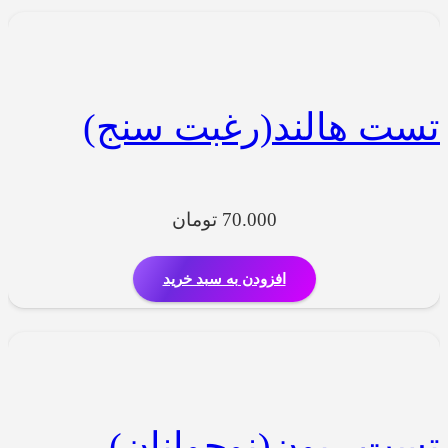
تست هالند(رغبت سنج)
70.000
تومان
افزودن به سبد خرید
تست ریون(نوجوانان)