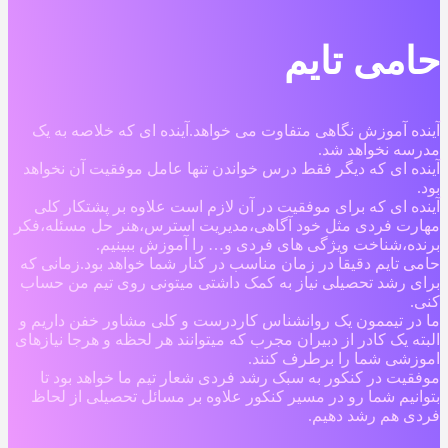
حامی تایم
آینده آموزش نگاهی متفاوت می خواهد.آینده ای که خلاصه به یک
مدرسه نخواهد شد.
آینده ای که دیگر فقط درس خواندن تنها عامل موفقیت آن نخواهد
بود.
آینده ای که برای موفقیت در آن لازم است علاوه بر پشتکار کلی
مهارت فردی مثل خود آگاهی،مدیریت استرس،هنر حل مسئله،فکر
برنده،شناخت ویژگی های فردی و… را آموزش ببینیم.
حامی تایم دقیقا در زمان مناسب در کنار شما خواهد بود.زمانی که
برای رشد تحصیلی نیاز به کمک داشتی میتونی روی تیم من حساب
کنی.
ما در تیممون یک روانشناس کاردرست و کلی مشاور خفن داریم و
البته یک کادر از دبیران مجرب که میتوانند هر لحظه و هرجا نیازهای
اموزشی شما را برطرف کنند.
موفقیت در کنکور به سبک رشد فردی شعار تیم ما خواهد بود تا
بتوانیم شما رو در مسیر کنکور علاوه بر مسائل تحصیلی از لحاظ
فردی هم رشد دهیم.