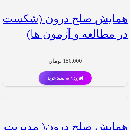
همایش صلح درون (شکست
در مطالعه و آزمون ها)
150.000
تومان
افزودن به سبد خرید
همایش صلح درون( مدیریت