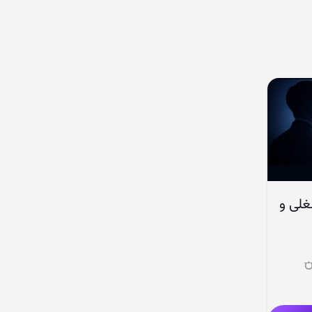
لی و
ن
قیمت
علی