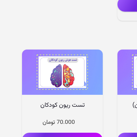
1.999.000 تومان
ست.
)
تست ریون کودکان
70.000
تومان