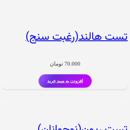
تست هالند(رغبت سنج)
70.000
تومان
افزودن به سبد خرید
تست ریون(نوجوانان)