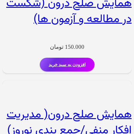
همایش صلح درون (شکست
در مطالعه و آزمون ها)
150.000
تومان
افزودن به سبد خرید
همایش صلح درون( مدیریت
افکار منفی/جمع بندی نوروز)