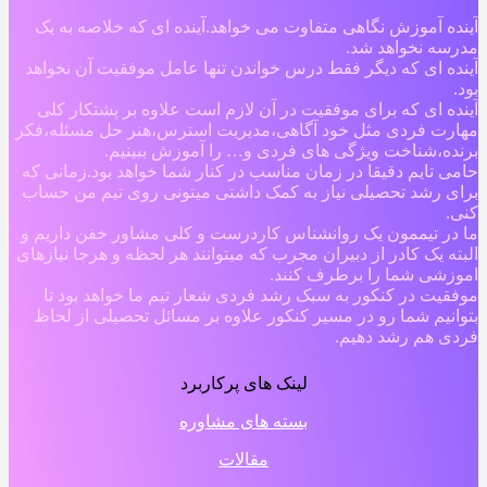
آینده آموزش نگاهی متفاوت می خواهد.آینده ای که خلاصه به یک
مدرسه نخواهد شد.
آینده ای که دیگر فقط درس خواندن تنها عامل موفقیت آن نخواهد
بود.
آینده ای که برای موفقیت در آن لازم است علاوه بر پشتکار کلی
مهارت فردی مثل خود آگاهی،مدیریت استرس،هنر حل مسئله،فکر
برنده،شناخت ویژگی های فردی و… را آموزش ببینیم.
حامی تایم دقیقا در زمان مناسب در کنار شما خواهد بود.زمانی که
برای رشد تحصیلی نیاز به کمک داشتی میتونی روی تیم من حساب
کنی.
ما در تیممون یک روانشناس کاردرست و کلی مشاور خفن داریم و
البته یک کادر از دبیران مجرب که میتوانند هر لحظه و هرجا نیازهای
اموزشی شما را برطرف کنند.
موفقیت در کنکور به سبک رشد فردی شعار تیم ما خواهد بود تا
بتوانیم شما رو در مسیر کنکور علاوه بر مسائل تحصیلی از لحاظ
فردی هم رشد دهیم.
لینک های پرکاربرد
بسته های مشاوره
مقالات