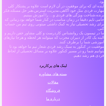
بود.
آینده ای که برای موفقیت در آن لازم است علاوه بر پشتکار کلی
مهارت فردی مثل خود آگاهی،مدیریت استرس،هنر حل مسئله،فکر
برنده،شناخت ویژگی های فردی و… را آموزش ببینیم.
حامی تایم دقیقا در زمان مناسب در کنار شما خواهد بود.زمانی که
برای رشد تحصیلی نیاز به کمک داشتی میتونی روی تیم من حساب
کنی.
ما در تیممون یک روانشناس کاردرست و کلی مشاور خفن داریم و
البته یک کادر از دبیران مجرب که میتوانند هر لحظه و هرجا نیازهای
اموزشی شما را برطرف کنند.
موفقیت در کنکور به سبک رشد فردی شعار تیم ما خواهد بود تا
بتوانیم شما رو در مسیر کنکور علاوه بر مسائل تحصیلی از لحاظ
فردی هم رشد دهیم.
لینک های پرکاربرد
بسته های مشاوره
مقالات
فروشگاه
درباره ما