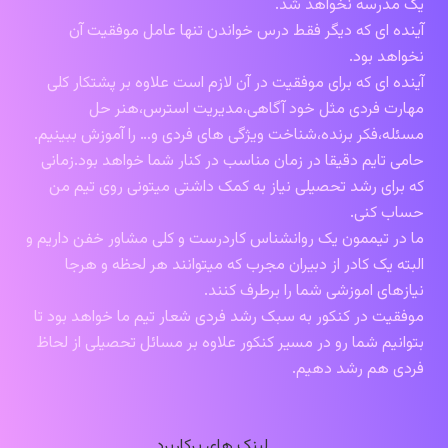
یک مدرسه نخواهد شد.
آینده ای که دیگر فقط درس خواندن تنها عامل موفقیت آن
نخواهد بود.
آینده ای که برای موفقیت در آن لازم است علاوه بر پشتکار کلی
مهارت فردی مثل خود آگاهی،مدیریت استرس،هنر حل
مسئله،فکر برنده،شناخت ویژگی های فردی و… را آموزش ببینیم.
حامی تایم دقیقا در زمان مناسب در کنار شما خواهد بود.زمانی
که برای رشد تحصیلی نیاز به کمک داشتی میتونی روی تیم من
حساب کنی.
ما در تیممون یک روانشناس کاردرست و کلی مشاور خفن داریم و
البته یک کادر از دبیران مجرب که میتوانند هر لحظه و هرجا
نیازهای اموزشی شما را برطرف کنند.
موفقیت در کنکور به سبک رشد فردی شعار تیم ما خواهد بود تا
بتوانیم شما رو در مسیر کنکور علاوه بر مسائل تحصیلی از لحاظ
فردی هم رشد دهیم.
لینک های پرکاربرد