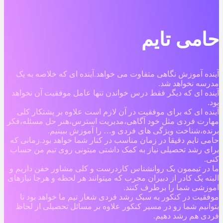
حامی تایم
آینده آموزش نگاهی متفاوت می خواهد.آینده ای که خلاصه به یک
مدرسه نخواهد شد.
آینده ای که دیگر فقط درس خواندن تنها عامل موفقیت آن نخواهد
بود.
آینده ای که برای موفقیت در آن لازم است علاوه بر پشتکار کلی
مهارت فردی مثل خود آگاهی،مدیریت استرس،هنر حل مسئله،فکر
برنده،شناخت ویژگی های فردی و… را آموزش ببینیم.
حامی تایم دقیقا در زمان مناسب در کنار شما خواهد بود.زمانی که
برای رشد تحصیلی نیاز به کمک داشتی میتونی روی تیم من حساب
کنی.
ما در تیممون یک روانشناس کاردرست و کلی مشاور خفن داریم و
البته یک کادر از دبیران مجرب که میتوانند هر لحظه و هرجا نیازهای
اموزشی شما را برطرف کنند.
موفقیت در کنکور به سبک رشد فردی شعار تیم ما خواهد بود تا
بتوانیم شما رو در مسیر کنکور علاوه بر مسائل تحصیلی از لحاظ
فردی هم رشد دهیم.