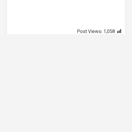
Post Views:
1,058
keyboard_arrow_up
برنامه آزمون های آزمایشی 1405-1404