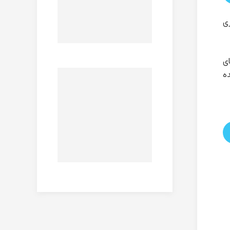
ری
ای
ده