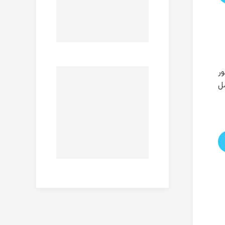
ور
مل