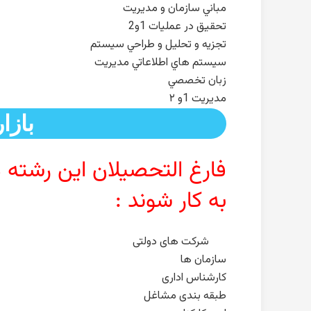
مباني سازمان و مديريت
تحقيق در عمليات 1و2
تجزيه و تحليل و طراحي سيستم
سيستم هاي اطلاعاتي مديريت
زبان تخصصي
مديريت 1و ۲
بازا
فارغ التحصیلان این رشته م
به کار شوند :
شرکت های دولتی
سازمان ها
کارشناس اداری
طبقه بندی مشاغل