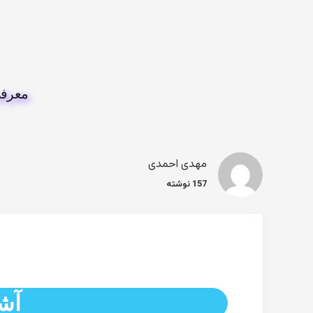
معرفی
مهدی احمدی
157 نوشته
آشن