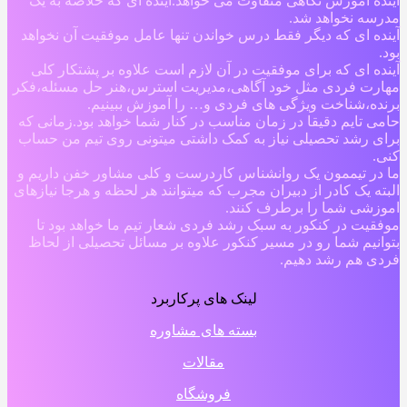
آینده آموزش نگاهی متفاوت می خواهد.آینده ای که خلاصه به یک
مدرسه نخواهد شد.
آینده ای که دیگر فقط درس خواندن تنها عامل موفقیت آن نخواهد
بود.
آینده ای که برای موفقیت در آن لازم است علاوه بر پشتکار کلی
مهارت فردی مثل خود آگاهی،مدیریت استرس،هنر حل مسئله،فکر
برنده،شناخت ویژگی های فردی و… را آموزش ببینیم.
حامی تایم دقیقا در زمان مناسب در کنار شما خواهد بود.زمانی که
برای رشد تحصیلی نیاز به کمک داشتی میتونی روی تیم من حساب
کنی.
ما در تیممون یک روانشناس کاردرست و کلی مشاور خفن داریم و
البته یک کادر از دبیران مجرب که میتوانند هر لحظه و هرجا نیازهای
اموزشی شما را برطرف کنند.
موفقیت در کنکور به سبک رشد فردی شعار تیم ما خواهد بود تا
بتوانیم شما رو در مسیر کنکور علاوه بر مسائل تحصیلی از لحاظ
فردی هم رشد دهیم.
لینک های پرکاربرد
بسته های مشاوره
مقالات
فروشگاه