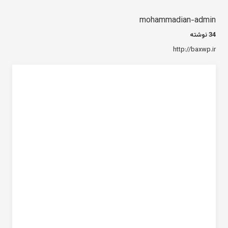
mohammadian-admin
34 نوشته
http://baxwp.ir