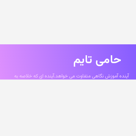
حامی تایم
آینده آموزش نگاهی متفاوت می خواهد.آینده ای که خلاصه به
یک مدرسه نخواهد شد.
keyboard_arrow_up
آینده ای که دیگر فقط درس خواندن تنها عامل موفقیت آن
نخواهد بود.
آینده ای که برای موفقیت در آن لازم است علاوه بر پشتکار کلی
مهارت فردی مثل خود آگاهی،مدیریت استرس،هنر حل
مسئله،فکر برنده،شناخت ویژگی های فردی و… را آموزش ببینیم.
حامی تایم دقیقا در زمان مناسب در کنار شما خواهد بود.زمانی