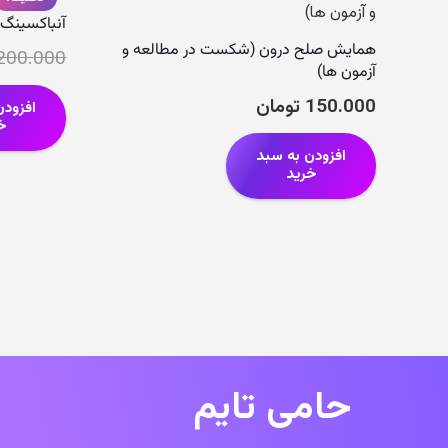
آنباکسینگ
همایش صلح درون (شکست در مطالعه و
200.000
آزمون ها)
150.000
تومان
افزودن
خ
افزودن به سبد
خرید
حامی تایم