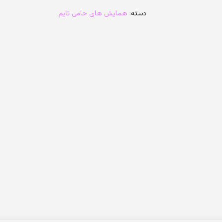
نباید
دسته:
همایش های حامی تایم
های
روز
کنکور
عدد