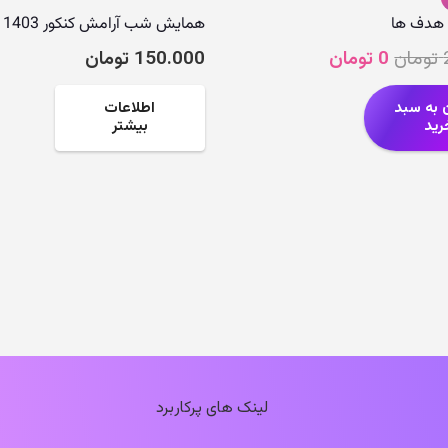
 هدف ها
همایش شب آرامش کنکور 1403
قیمت
قیمت
تومان
0
تومان
150.000
تومان
اصلی
فعلی
200.000 تومان
0 تومان
 به سبد
اطلاعات
رید
بیشتر
بود.
است.
لینک های پرکاربرد