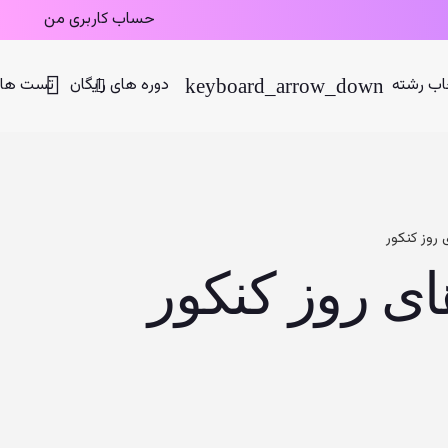
حساب کاربری من
اب رشته
دوره های رایگان
تست های
 روز کنکور
 های روز کنکور
یمت
ی
تومان
250. تومان
.