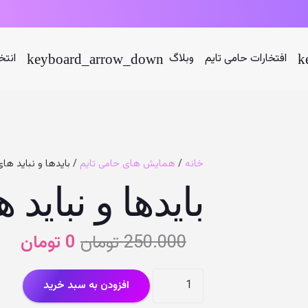
افتخارات حامی تایم
وبلاگ
انتخ
خانه
/
همایش های حامی تایم
/ بایدها و نباید های
بایدها و نباید
قیمت
ق
250.000
تومان
0
تومان
اصلی
فعل
0 
000
بایدها
افزودن به سبد خرید
بود.
است
و