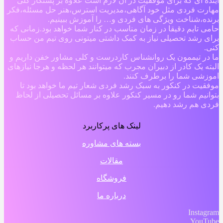
آینده ای که برای موفقیت در آن لازم است علاوه بر پشتکار کلی
مهارت فردی مثل خود آگاهی،مدیریت استرس،هنر حل مسئله،فکر
برنده،شناخت ویژگی های فردی و… را آموزش ببینیم.
حامی تایم دقیقا در زمان مناسب در کنار شما خواهد بود.زمانی که
برای رشد تحصیلی نیاز به کمک داشتی میتونی روی تیم من حساب
کنی.
ما در تیممون یک روانشناس کاردرست و کلی مشاور خفن داریم و
البته یک کادر از دبیران مجرب که میتوانند هر لحظه و هرجا نیازهای
اموزشی شما را برطرف کنند.
موفقیت در کنکور به سبک رشد فردی شعار تیم ما خواهد بود تا
بتوانیم شما رو در مسیر کنکور علاوه بر مسائل تحصیلی از لحاظ
فردی هم رشد دهیم.
لینک های پرکاربرد
بسته های مشاوره
مقالات
فروشگاه
درباره ما
Instagram
YouTube